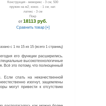
Конструкция - меморикс - 3 см; 500
пружин на м2; кокос. - 1 см; нат.
латекс - 3 см
Покр
18113 руб.
от
Сравнить товар [+]
азано с 1 по 15 из 15 (всего 1 страниц)
сегодня его функции расширились.
 специальные высокотехнологичные
. Всё это потому, что полноценный
. Если спать на некачественной
неестественно изогнут, защемлены
оры могут привести к отсутствию
ло располагалось как можно более