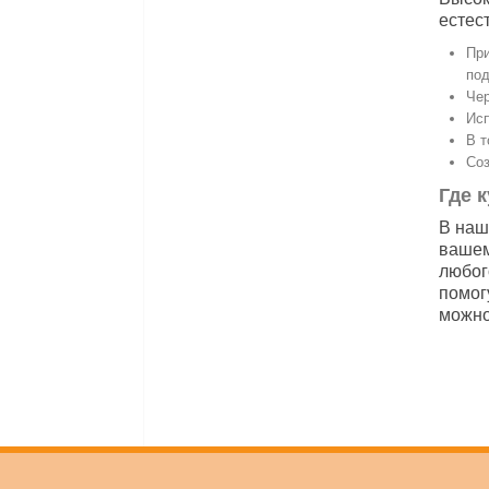
естес
Пр
под
Чер
Исп
В т
Соз
Где 
В наш
вашем
любог
помог
можно