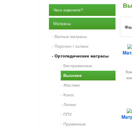
Вы
Чего изволите?
Матрасы
Фи
- Ватные матрасы
- Поролон / холкон
Мат
- Ортопедические матрасы
- Беспружинные
Кон
- Высокие
кок
- Жёсткие
- Кокос
- Латекс
- ППУ
Матр
- Пружинные