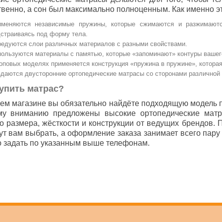
твенно, а сон был максимально полноценным. Как именно э
именяются независимые пружины, которые сжимаются и разжимаютс
страиваясь под форму тела.
едуются слои различных материалов с разными свойствами.
ользуются материалы с памятью, которые «запоминают» контуры вашег
оповых моделях применяется конструкция «пружина в пружине», котор
даются двусторонние ортопедические матрасы со сторонами различной 
купить матрас?
ем магазине вы обязательно найдёте подходящую модель п
у вниманию предложены высокие ортопедические матр
о размера, жёсткости и конструкции от ведущих брендов.
ут вам выбрать, а оформление заказа занимает всего пар
 задать по указанным выше телефонам.