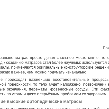
Пок
раньше
матрас просто делал спальное место мягче, то 
д к созданию матрасов стал более научным: используются
иалы, применяются оригинальные конструкторские решения
ораздо важнее, чем можно подумать изначально.
е происходят важнейшие восстановительные процессы
ной поверхности, то тело будет напряжено, позвоночник 
ые окончания, пережаты кровеносные сосуды. Эти факт
сти по утрам и даже к серьёзным проблемам со здоровьем.
ие высокие ортопедические матрасы
ие ортопедические матрасы делаются для того, чтобы те