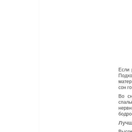
Если 
Подхо
матер
сон г
Во сн
спаль
нервн
бодро
Лучш
Высок